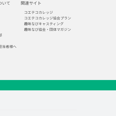
ついて
関連サイト
コエテコカレッジ
コエテコカレッジ協会プラン
趣味なびキャスティング
趣味なび協会・団体マガジン
部
担当者様へ