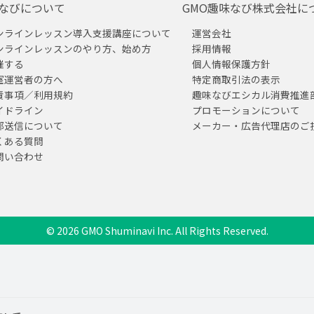
なびについて
GMO趣味なび株式会社に
ンラインレッスン導入支援講座について
運営会社
ンラインレッスンのやり方、始め方
採用情報
催する
個人情報保護方針
室運営者の方へ
特定商取引法の表示
責事項／利用規約
趣味なびエシカル消費推進
イドライン
プロモーションについて
部送信について
メーカー・広告代理店のご
くある質問
問い合わせ
© 2026 GMO Shuminavi Inc. All Rights Reserved.