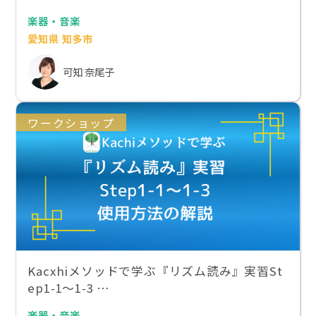
楽器・音楽
愛知県 知多市
可知 奈尾子
ワークショップ
Kacxhiメソッドで学ぶ『リズム読み』実習St
ep1-1〜1-3 …
楽器・音楽