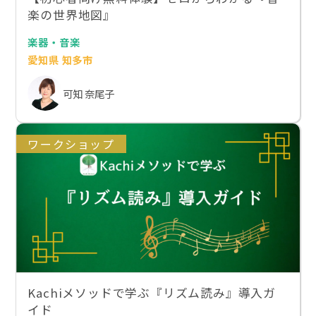
楽の世界地図』
楽器・音楽
愛知県 知多市
可知 奈尾子
ワークショップ
Kachiメソッドで学ぶ『リズム読み』導入ガ
イド