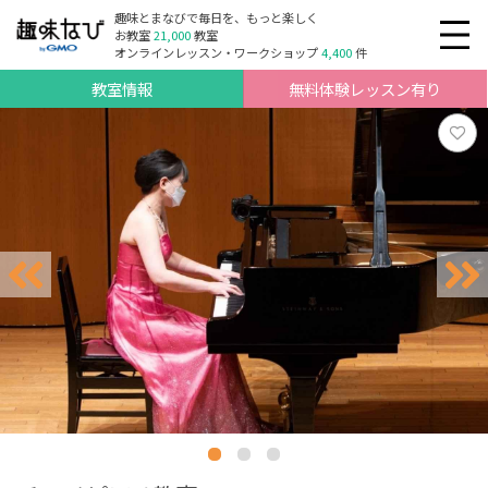
趣味とまなびで毎日を、もっと楽しく
お教室
21,000
教室
オンラインレッスン・ワークショップ
4,400
件
教室情報
無料体験レッスン有り