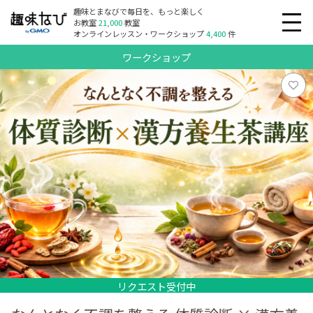
趣味とまなびで毎日を、もっと楽しく
お教室
21,000
教室
オンラインレッスン・ワークショップ
4,400
件
ワークショップ
リクエスト受付中
リクエスト受付中