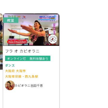
教室
フラ オ カピオラニ
オンライン可
無料体験あり
ダンス
大阪府 大阪市
ピ
大阪環状線・西九条駅
カピオラニ吉田千恵