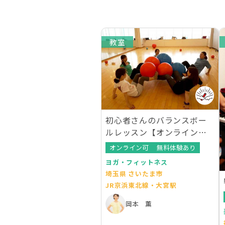
教室
初心者さんのバランスボー
ルレッスン【オンラインレ
ッスンあり】
オンライン可
無料体験あり
ヨガ・フィットネス
埼玉県 さいたま市
JR京浜東北線・大宮駅
岡本 薫