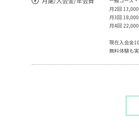
月謝/入会金/年会費
一般コース・
月2回 13,00
月3回 18,00
月4回 22,00
現在入会金1
無料体験も実