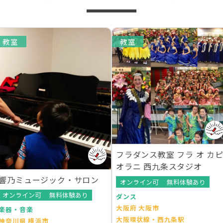
教室
教室
フラダンス教室 フラ オ カ
オラニ 西九条スタジオ
響乃ミュージック・サロン
オンライン可
無料体験あり
オンライン可
無料体験あり
ダンス
大阪府 大阪市
楽器・音楽
大阪環状線・西九条駅
神奈川県 横浜市