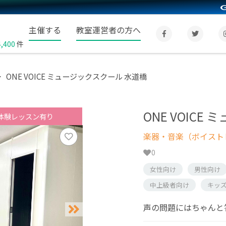
主催する
教室運営者の方へ
4,400
件
ONE VOICE ミュージックスクール 水道橋
ONE VOIC
体験レッスン有り
楽器・音楽（ボイスト
0
女性向け
男性向け
中上級者向け
キッ
声の問題にはちゃんと