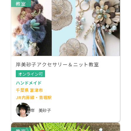
教室
岸美砂子アクセサリー＆ニット教室
オンライン可
ハンドメイド
千葉県 富津市
JR内房線・青堀駅
岸 美砂子