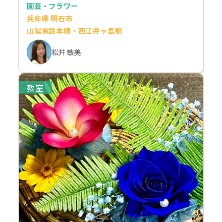
園芸・フラワー
兵庫県 明石市
山陽電鉄本線・西江井ヶ島駅
松井 敏美
教室