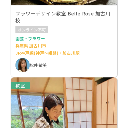
フラワーデザイン教室 Belle Rose 加古川
校
オンライン不可
園芸・フラワー
兵庫県 加古川市
JR神戸線(神戸～姫路)・加古川駅
松井 敏美
教室