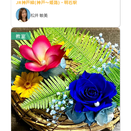
JR神戸線(神戸～姫路)・明石駅
松井 敏美
教室