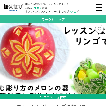
趣味とまなびで毎日を、もっと楽しく
お教室
21,000
教室
オンラインレッスン・ワークショップ
4,400
件
ワークショップ
リクエスト受付中
リクエスト受付中