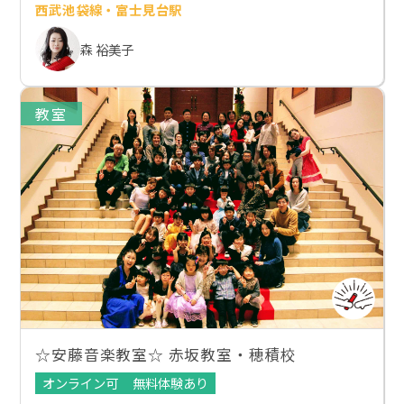
西武池袋線・富士見台駅
森 裕美子
教室
☆安藤音楽教室☆ 赤坂教室・穂積校
オンライン可
無料体験あり