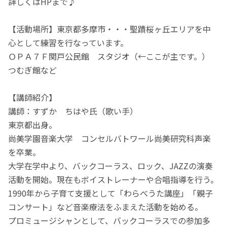
詳しくはHPまで♪
【活動場所】東京都多摩市・・・聖蹟桜ヶ丘エリアを中
心として練習を行なっています。
ＯＰＡ７Ｆ関戸公民館 スタジオ（←ここが主です。）
つむぎ館など
【講師紹介】
講師：すずか ちはや氏（歌い手）
東京都出身。
尚美学園音楽大学 コンセルバトワール尚美研究科声楽
を卒業。
大学在学中より、バックコーラス、ロック、JAZZの演奏
活動を開始。現在もボイストレーナーや合唱指導を行う。
1990年から子育て支援として「わらべうた講座」「親子
コンサート」など音楽療法をふまえた活動を始める。
プロミュージシャンとして、バックコーラスでの参加多