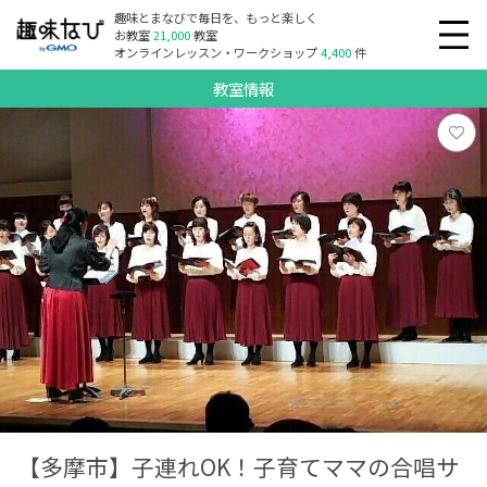
趣味とまなびで毎日を、もっと楽しく
お教室
21,000
教室
オンラインレッスン・ワークショップ
4,400
件
教室情報
【多摩市】子連れOK！子育てママの合唱サ