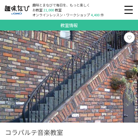
趣味とまなびで毎日を、もっと楽しく
お教室
21,000
教室
オンラインレッスン・ワークショップ
4,400
件
教室情報
コラパルテ音楽教室