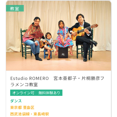
教室
Estudio ROMERO 宮本亜都子・片桐勝彦フ
ラメンコ教室
オンライン可
無料体験あり
ダンス
東京都 豊島区
西武池袋線・東長崎駅