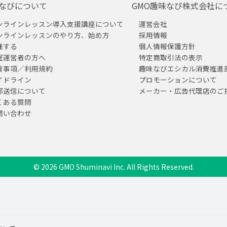
なびについて
GMO趣味なび株式会社に
ンラインレッスン導入支援講座について
運営会社
ンラインレッスンのやり方、始め方
採用情報
催する
個人情報保護方針
室運営者の方へ
特定商取引法の表示
責事項／利用規約
趣味なびエシカル消費推進
イドライン
プロモーションについて
部送信について
メーカー・広告代理店のご
くある質問
問い合わせ
© 2026 GMO Shuminavi Inc. All Rights Reserved.