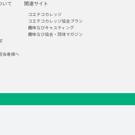
ついて
関連サイト
コエテコカレッジ
コエテコカレッジ協会プラン
趣味なびキャスティング
趣味なび協会・団体マガジン
部
担当者様へ