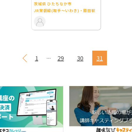
茨城県 ひたちなか市
JR常磐線(取手～いわき)・勝田駅
1
29
30
31
…