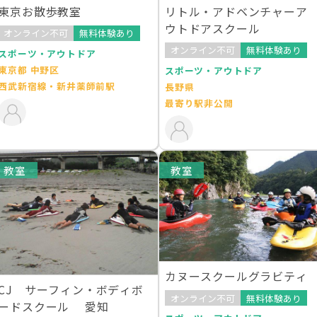
東京お散歩教室
リトル・アドベンチャーア
ウトドアスクール
オンライン不可
無料体験あり
オンライン不可
無料体験あり
スポーツ・アウトドア
東京都 中野区
スポーツ・アウトドア
西武新宿線・新井薬師前駅
長野県
最寄り駅非公開
教室
教室
カヌースクールグラビティ
CJ サーフィン・ボディボ
オンライン不可
無料体験あり
ードスクール 愛知