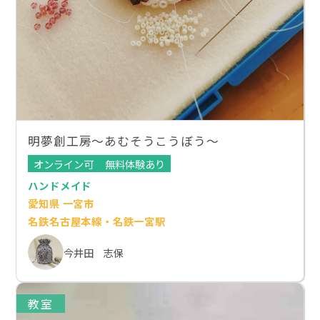
明夢創工房～あむそうこうぼう～
オンライン可
無料体験あり
ハンドメイド
愛知県 一宮市
名鉄名古屋本線・名鉄一宮駅
今井田 志保
教室