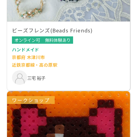
ビーズフレンズ(Beads Friends)
オンライン可
無料体験あり
ハンドメイド
京都府 木津川市
近鉄京都線・高の原駅
三宅 裕子
ワークショップ