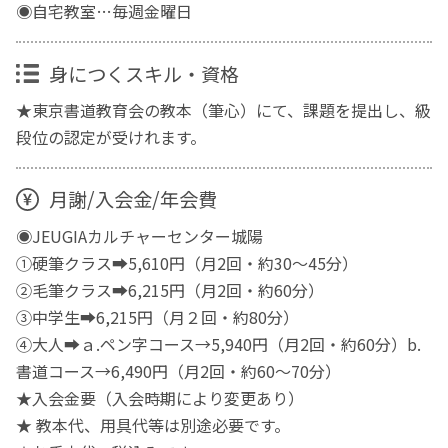
◉自宅教室…毎週金曜日
身につくスキル・資格
★東京書道教育会の教本（筆心）にて、課題を提出し、級
段位の認定が受けれます。
月謝/入会金/年会費
◉JEUGIAカルチャーセンター城陽
①硬筆クラス➡︎5,610円（月2回・約30〜45分）
②毛筆クラス➡︎6,215円（月2回・約60分）
③中学生➡︎6,215円（月２回・約80分）
④大人➡︎ａ.ペン字コース→5,940円（月2回・約60分）b.
書道コース→6,490円（月2回・約60〜70分）
★入会金要（入会時期により変更あり）
★ 教本代、用具代等は別途必要です。