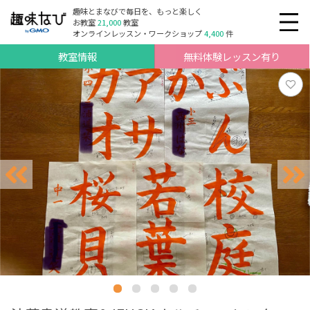
趣味とまなびで毎日を、もっと楽しく
お教室
21,000
教室
オンラインレッスン・ワークショップ
4,400
件
教室情報
無料体験レッスン有り