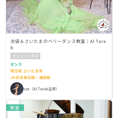
池袋＆さいたまのベリーダンス教室｜Al Tara
b
オンライン不可
ダンス
埼玉県 さいたま市
JR京浜東北線・浦和駅
tae（Al Tarab主宰）
教室