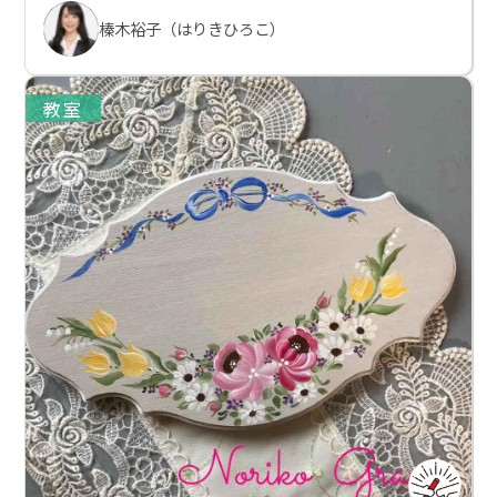
榛木裕子（はりきひろこ）
教室