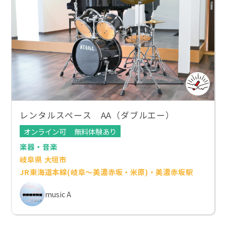
レンタルスペース AA（ダブルエー）
オンライン可
無料体験あり
楽器・音楽
岐阜県 大垣市
JR東海道本線(岐阜～美濃赤坂・米原)・美濃赤坂駅
music A