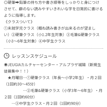
◎硬筆➡︎鉛筆の持ち方や書き順等をしっかりと身につけ
させて、癖のない読みやすいきれいな字を日常的に書ける
ように指導します。
《クラスついて》
①未就学児クラス（概ね読み書きが出来るのが望まし
い）②硬筆クラス（小1.2年生対象）③毛筆&硬筆クラス
（小3〜6年生対象）④中学生クラス
レッスンスケジュール
◉JEUGIAカルチャーセンター・アルプラザ城陽（新規生
徒募集中！！）
★月曜日…①硬筆クラス（年長〜小学2年生）・月２回
（1回約30〜45分）
…②毛筆&硬筆クラス（小学3年〜6年生）・月
２回（1回約60分）
…③中学生クラス・月２回（1回約90分）