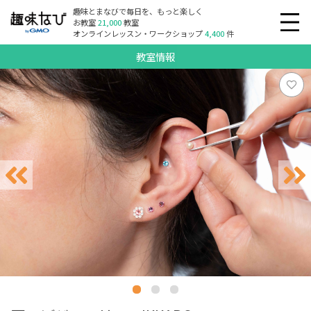
趣味とまなびで毎日を、もっと楽しく
お教室
21,000
教室
オンラインレッスン・ワークショップ
4,400
件
教室情報