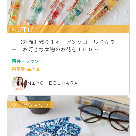
9月[平日]
【対面】残り１本 ピンクゴールドカラ
ー お好きな本物のお花を１００…
園芸・フラワー
東京都 品川区
ＭＩＹＯ ＥＢＩＨＡＲＡ
ワークショップ