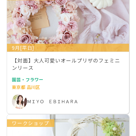
9月[平日]
【対面】大人可愛いオールプリザのフェミニ
ンリース
園芸・フラワー
東京都 品川区
ＭＩＹＯ ＥＢＩＨＡＲＡ
ワークショップ