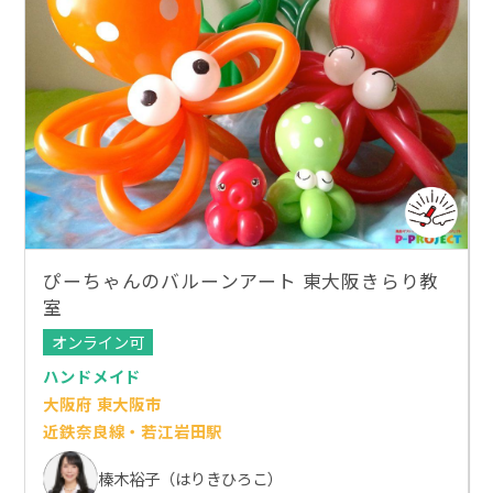
ぴーちゃんのバルーンアート 東大阪きらり教
室
オンライン可
ハンドメイド
大阪府 東大阪市
近鉄奈良線・若江岩田駅
榛木裕子（はりきひろこ）