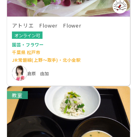
アトリエ Flower Flower
オンライン可
園芸・フラワー
千葉県 松戸市
JR常磐線(上野～取手)・北小金駅
倉原 由加
教室