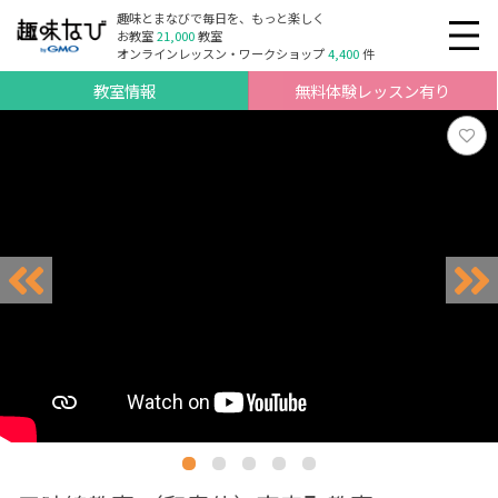
趣味とまなびで毎日を、もっと楽しく
お教室
21,000
教室
オンラインレッスン・ワークショップ
4,400
件
教室情報
無料体験レッスン有り