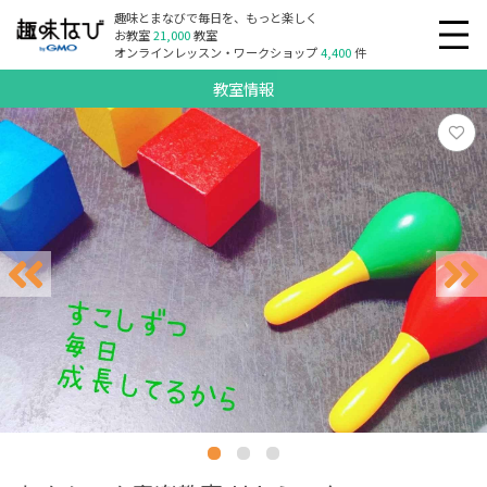
趣味とまなびで毎日を、もっと楽しく
お教室
21,000
教室
オンラインレッスン・ワークショップ
4,400
件
教室情報