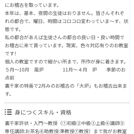
にお稽古を取っています。
本年は、基本、夜間の生徒はおりません。皆さんそれぞ
れの都合で、曜日、時間はコロコロ変わっていま〜す、状
態です。
私の都合があえば生徒さんの都合の良い日・良い時間で
お稽古に来て貰っています。現実、色々対応有りのお教室
です!
個人の教室ですので細かい所まで、所作が身に着きます。
５月～10月 風炉 11月～４月 炉 季節のお
点前
裏千家の特長で2月みのお稽古の「大炉」もお稽古出来ま
す。
身につくスキル・資格
裏千家許状・入門～教授（①初級②中級③上級④講師➄
専任講師:お茶名⑥助教授:準教授⑦教授）まで我がお教室