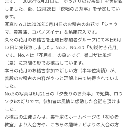
ます、 2026年6月21日に「ゆうざりのお茶事」を実施致
しました、後、12月26日「夜咄のお茶事」を予定してい
ます。
写真Ｎｏ.1は2026年5月14日のお稽古のお花で「ショウ
マ、黄菖蒲、コバノズイナ」＆鮎籠花入です。
久々の花月のお稽古を土曜日参加者グループにて本日6月
13日に実践致しました。No.2、No.3は「初炭付き花月」
です。No.４は「花月札」の扱いでず。畳ゴザは風炉
（夏）に京間の形でお稽古しています。
本日の花月のお稽古参加で新しい方（半年位実績）が、
普段のお稽古の内容がやっと理解出来て納得されていま
した。
No.5の写真は6月21日の「夕去りのお茶事」で短檠、ロウ
ソク🕯️の灯りです。参加者は風情に感動した会話を頂けま
した。
お稽古の生徒さんは、裏千家のホームページの「初心者
教室」より入会方や、こちらの趣味ナビよりの入会の方