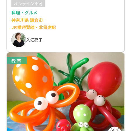
オンライン不可
料理・グルメ
神奈川県 鎌倉市
JR横須賀線・北鎌倉駅
入江亮子
教室