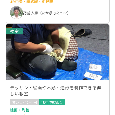
JR中央・総武線・中野駅
高城 人継（たかぎ ひとつぐ）
教室
デッサン・絵画や木彫・造形を制作できる楽
しい教室
オンライン不可
無料体験あり
絵画・陶芸