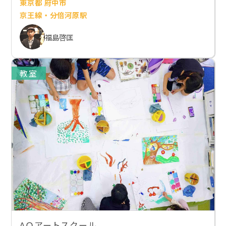
東京都 府中市
京王線・分倍河原駅
福島啓匡
教室
AＱアートスクール