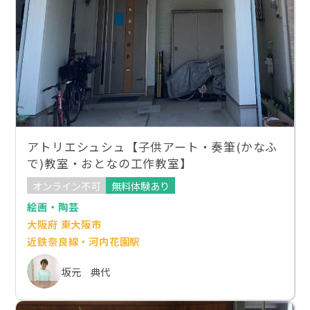
アトリエシュシュ【子供アート・奏筆(かなふ
で)教室・おとなの工作教室】
オンライン不可
無料体験あり
絵画・陶芸
大阪府 東大阪市
近鉄奈良線・河内花園駅
坂元 典代