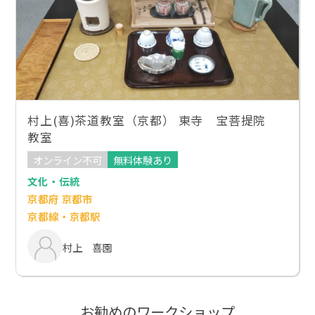
村上(喜)茶道教室（京都） 東寺 宝菩提院
教室
オンライン不可
無料体験あり
文化・伝統
京都府 京都市
京都線・京都駅
村上 喜園
お勧めのワークショップ