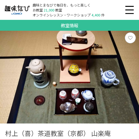
趣味とまなびで毎日を、もっと楽しく
お教室
21,000
教室
オンラインレッスン・ワークショップ
4,400
件
教室情報
村上（喜）茶道教室（京都） 山楽庵