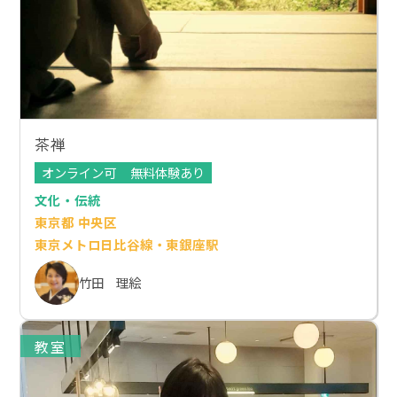
茶禅
オンライン可
無料体験あり
文化・伝統
東京都 中央区
東京メトロ日比谷線・東銀座駅
竹田 理絵
教室