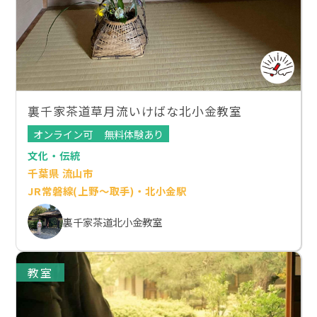
裏千家茶道草月流いけばな北小金教室
オンライン可
無料体験あり
文化・伝統
千葉県 流山市
JR常磐線(上野～取手)・北小金駅
裏千家茶道北小金教室
教室