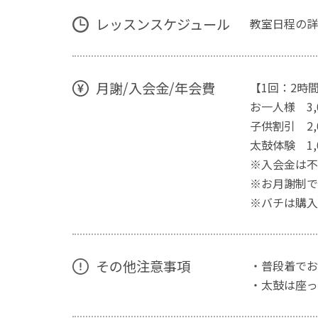
レッスンスケジュール
教室日程の詳
月謝/入会金/年会費
【1回：2時
お一人様 3,
子供割引 2
太鼓体験 1,
※入会金は不
※お月謝制で
※バチは購入
その他注意事項
・普段着でお
・太鼓は座っ