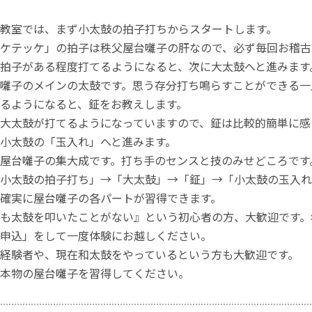
教室では、まず小太鼓の拍子打ちからスタートします。
ケテッケ」の拍子は秩父屋台囃子の肝なので、必ず毎回お稽古
拍子がある程度打てるようになると、次に大太鼓へと進みます
囃子のメインの太鼓です。思う存分打ち鳴らすことができる一
るようになると、鉦をお教えします。
大太鼓が打てるようになっていますので、鉦は比較的簡単に感
小太鼓の「玉入れ」へと進みます。
屋台囃子の集大成です。打ち手のセンスと技のみせどころです
小太鼓の拍子打ち」→「大太鼓」→「鉦」→「小太鼓の玉入れ
確実に屋台囃子の各パートが習得できます。
も太鼓を叩いたことがない』という初心者の方、大歓迎です。
申込」をして一度体験にお越しください。
経験者や、現在和太鼓をやっているという方も大歓迎です。
本物の屋台囃子を習得してください。