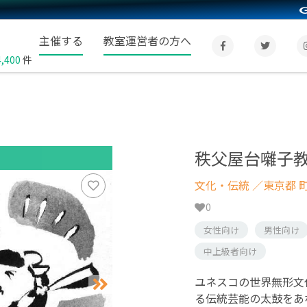
主催する
教室運営者の方へ
4,400
件
秩父屋台囃子
文化・伝統
／東京都 
0
女性向け
男性向け
中上級者向け
ユネスコの世界無形文
る伝統芸能の太鼓をあ