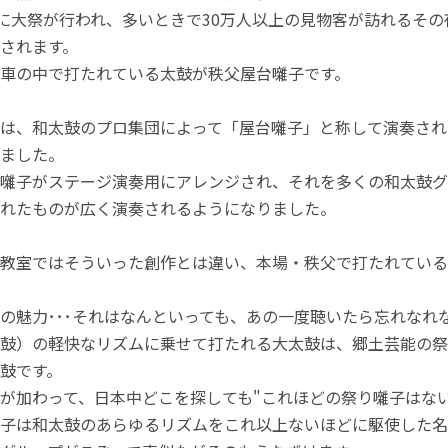
日に大祭が行われ、多いときで30万人以上の見物客が訪れるその
されます。
車の中で打たれている太鼓が秩父屋台囃子です。
は、和太鼓のプロ集団によって「屋台囃子」と称して演奏され
ました。
囃子がステージ演奏用にアレンジされ、それを多くの和太鼓グ
れたものが広く演奏されるようになりました。
教室ではそういった創作とは違い、本場・秩父で打たれている
の魅力･･･それはなんといっても、あの一度聴いたら忘れなれ
鼓）の軽快なリズムに乗せて打たれる大太鼓は、郷土芸能の祭
鼓です。
が加わって、日本中どこを探しても"これほどの祭り囃子はな
子は和太鼓のあらゆるリズムをこれ以上ないほどに駆使した名