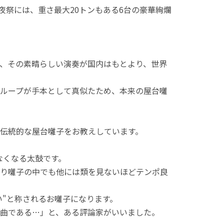
夜祭には、重さ最大20トンもある6台の豪華絢爛
、その素晴らしい演奏が国内はもとより、世界
ループが手本として真似たため、本来の屋台囃
伝統的な屋台囃子をお教えしています。
なくなる太鼓です。
り囃子の中でも他には類を見ないほどテンポ良
い"と称されるお囃子になります。
曲である…」と、ある評論家がいいました。