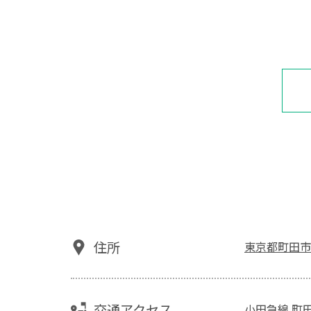
住所
東京都町田市原
交通アクセス
小田急線 町田