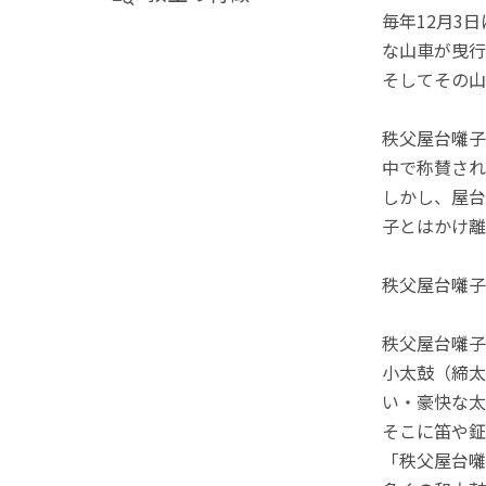
毎年12月3
な山車が曳行
そしてその山
秩父屋台囃子
中で称賛され
しかし、屋台
子とはかけ離
秩父屋台囃子
秩父屋台囃子
小太鼓（締太
い・豪快な太
そこに笛や鉦
「秩父屋台囃