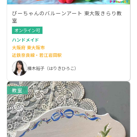
ぴーちゃんのバルーンアート 東大阪きらり教
室
オンライン可
ハンドメイド
大阪府 東大阪市
近鉄奈良線・若江岩田駅
榛木裕子（はりきひろこ）
教室