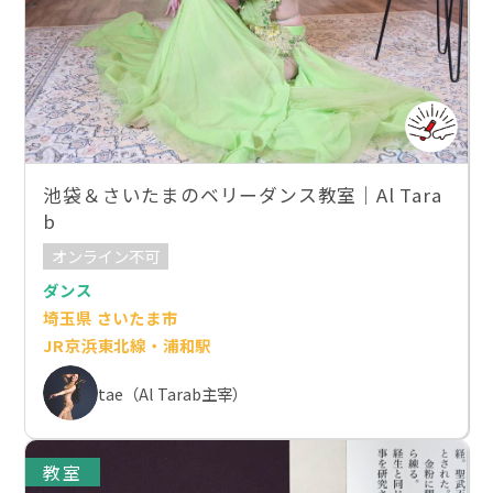
池袋＆さいたまのベリーダンス教室｜Al Tara
b
オンライン不可
ダンス
埼玉県 さいたま市
JR京浜東北線・浦和駅
tae（Al Tarab主宰）
教室