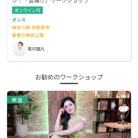
ジ！「盆踊り」ワークショップ
オンライン可
ダンス
神奈川県 伊勢原市
最寄り駅非公開
葉月雛丸
お勧めのワークショップ
教室