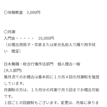
〇体験教室 3,000円
〇月謝
入門金・・・・・ 10,000円
（お稽古用扇子・宗家または家元名前入り踊り用手拭
い 贈呈）
日本舞踊・総合行儀作法部門 個人稽古一般
(大人部門)
葉月流でのお稽古は基本的に１カ月４回の月謝制を推奨
しています。
月謝制の方は、１カ月分の月謝で月５回までお稽古可能
です。
１回ごとの回数制もございます。変更は、月毎に承りま