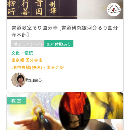
書道教室るり国分寺 [書道研究銀河会るり国分
寺本部］
オンライン不可
無料体験あり
文化・伝統
東京都 国分寺市
JR中央線(快速)・国分寺駅
増田周英
教室