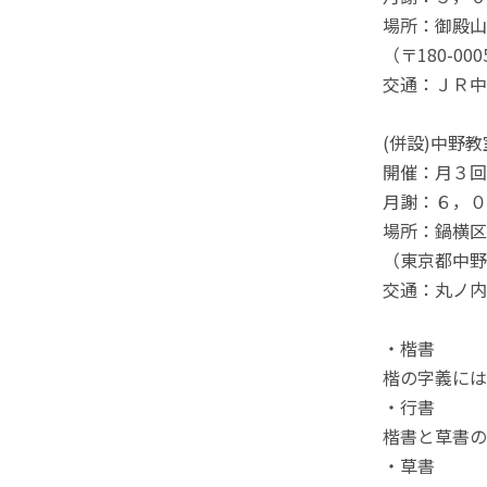
場所：御殿山
（〒180-0
交通：ＪＲ中
(併設)中野教
開催：月３回
月謝：６，０
場所：鍋横区
（東京都中野
交通：丸ノ内
・楷書
楷の字義には
・行書
楷書と草書の
・草書