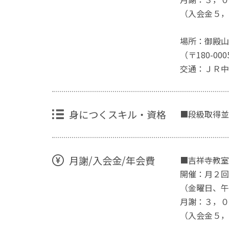
（入会金５，
場所：御殿山
（〒180-0
交通：ＪＲ中
身につくスキル・資格
■段級取得並
月謝/入会金/年会費
■吉祥寺教室
開催：月２回
（金曜日、午
月謝：３，０
（入会金５，