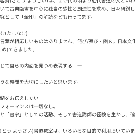
容齋(さとう ようさい)は、２０代の頃より近代書道の父とい
いて古典臨書を中心に独自の感性と創造性を求め、日々研鑽し
究として「金印」の解読なども行ってます。
む(たしなむ)
言葉が相応しいものはありません。侘び/寂び・幽玄。日本文化
ため)てきました。
じて自らの内面を見つめ表現する ―
うな時間を大切にしたいと思います。
髄をお伝えしたい
フォーマンスは一切なし。
と「書家」としての活動、そして書道講師の経験を生かし、確
さとう ようさい)書道教室は、いろいろな目的で利用頂いていま