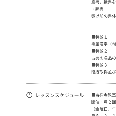
篆書，隷書を
・隷書
秦以前の書体
■特徴１
毛筆漢字（楷
■特徴２
古典の名品の
■特徴３
段級取得並び
レッスンスケジュール
■吉祥寺教室
開催：月２回
（金曜日、午
月謝：３，０