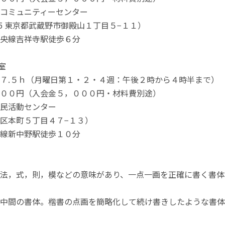
コミュニティーセンター
005 東京都武蔵野市御殿山１丁目５−１１）
央線吉祥寺駅徒歩６分
室
７.５ｈ（月曜日第１・２・４週：午後２時から４時半まで）
００円（入会金５，０００円・材料費別途）
民活動センター
区本町５丁目４７−１３）
線新中野駅徒歩１０分
法，式，則，模などの意味があり、一点一画を正確に書く書体
中間の書体。楷書の点画を簡略化して続け書きしたような書体