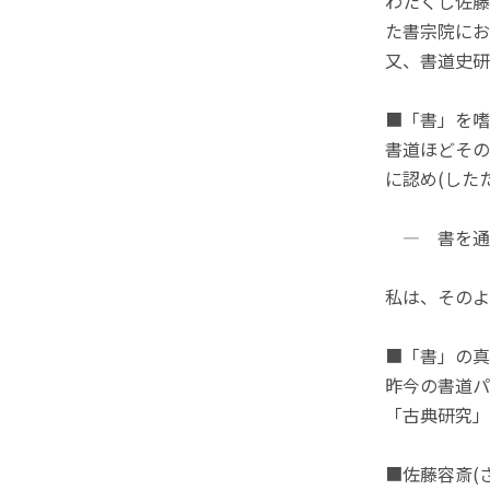
わたくし佐藤
た書宗院にお
又、書道史研
■「書」を嗜
書道ほどその
に認め(した
― 書を通
私は、そのよ
■「書」の真
昨今の書道パ
「古典研究」
■佐藤容斎(