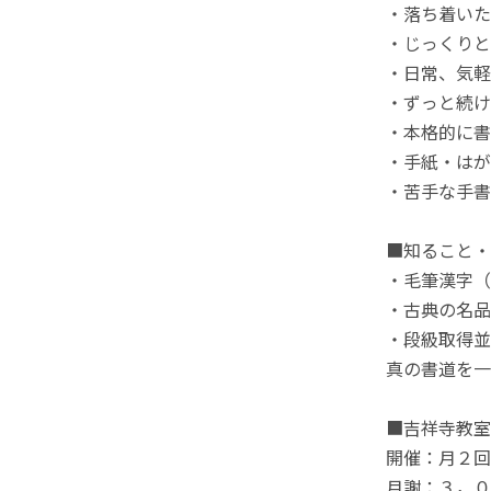
・落ち着いた
・じっくりと
・日常、気軽
・ずっと続け
・本格的に書
・手紙・はが
・苦手な手書
■知ること・
・毛筆漢字（
・古典の名品
・段級取得並
真の書道を一
■吉祥寺教室
開催：月２回
月謝：３，０