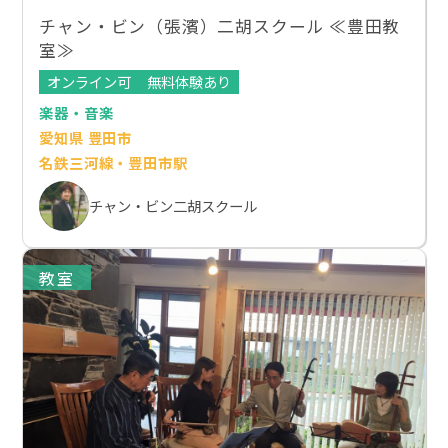
チャン・ビン（張濱）二胡スクール ≪豊田教
室≫
オンライン可
無料体験あり
楽器・音楽
愛知県 豊田市
名鉄三河線・豊田市駅
チャン・ビン二胡スクール
教室