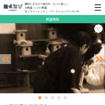
趣味とまなびで毎日を、もっと楽しく
お教室
21,000
教室
オンラインレッスン・ワークショップ
4,400
件
教室情報