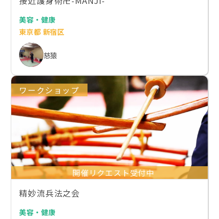
接近護身術卍-MANJI-
美容・健康
東京都 新宿区
慈猿
ワークショップ
開催リクエスト受付中
精妙流兵法之会
美容・健康