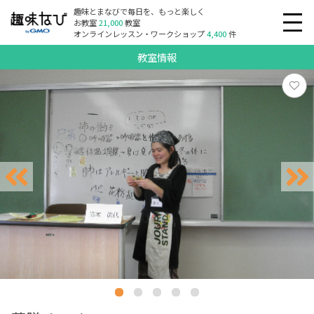
趣味とまなびで毎日を、もっと楽しく
お教室
21,000
教室
オンラインレッスン・ワークショップ
4,400
件
教室情報