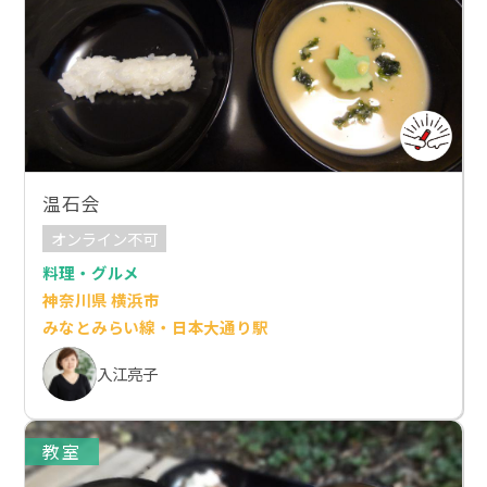
温石会
オンライン不可
料理・グルメ
神奈川県 横浜市
みなとみらい線・日本大通り駅
入江亮子
教室