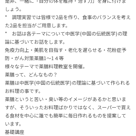
是非、一緒に「自分の体を維持・治す力」を身に付けま
しょう。
* 調理実習では皆様で2品を作り、食事のバランスを考え
た2品を担当がご用意します。
* お話は各テーマについて中医学(中国の伝統医学)の理
論に基づいてお話をします。
免疫力向上・美肌を目指す・老化を遅らせる・花粉症予
防・がん対策薬膳1～1４等
様々なテーマで薬膳料理教室を開催。
薬膳って、どんなもの？
薬膳は中医学(中国の伝統医学)の理論に基づいて作られる
お料理の事です。
薬膳というと苦い・臭い等のイメージがあるかと思いま
すが、そういったお料理ばかりではなく、スーパーで買え
る食材を中心に誰でも簡単に毎日作れるものを提案して
います。
基礎講座